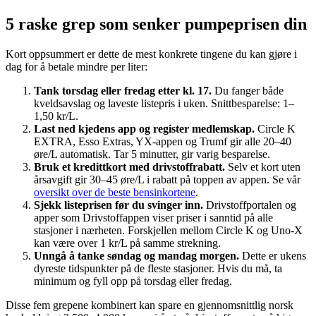
5 raske grep som senker pumpeprisen din
Kort oppsummert er dette de mest konkrete tingene du kan gjøre i
dag for å betale mindre per liter:
Tank torsdag eller fredag etter kl. 17.
Du fanger både
kveldsavslag og laveste listepris i uken. Snittbesparelse: 1–
1,50 kr/L.
Last ned kjedens app og register medlemskap.
Circle K
EXTRA, Esso Extras, YX-appen og Trumf gir alle 20–40
øre/L automatisk. Tar 5 minutter, gir varig besparelse.
Bruk et kredittkort med drivstoffrabatt.
Selv et kort uten
årsavgift gir 30–45 øre/L i rabatt på toppen av appen. Se vår
oversikt over de beste bensinkortene
.
Sjekk listeprisen før du svinger inn.
Drivstoffportalen og
apper som Drivstoffappen viser priser i sanntid på alle
stasjoner i nærheten. Forskjellen mellom Circle K og Uno-X
kan være over 1 kr/L på samme strekning.
Unngå å tanke søndag og mandag morgen.
Dette er ukens
dyreste tidspunkter på de fleste stasjoner. Hvis du må, ta
minimum og fyll opp på torsdag eller fredag.
Disse fem grepene kombinert kan spare en gjennomsnittlig norsk