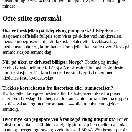
husholdning 2 500–4 000 kroner i året på drivstoff — uten å kjøre
mindre.
Ofte stilte spørsmål
Hva er forskjellen på listepris og pumpepris?
Listeprisen er
stasjonens offisielle fullpris som vises på skiltet ved innkjørselen,
mens pumpeprisen er det du faktisk betaler etter kveldsavslag,
medlemsrabatter og kortrabatter. Forskjellen kan være over 2 kr/L på
samme stasjon samme dag.
Når på uken er drivstoff billigst i Norge?
Torsdag og fredag
kveld, typisk mellom kl. 17 og 22, er drivstoff billigst på de fleste
norske stasjoner. Da kombineres laveste listepris i uken med
kjedenes faste kveldsavslag.
Trekkes kortrabatten fra listeprisen eller pumpeprisen?
Kortrabatten beregnes nesten alltid fra listeprisen, ikke fra prisen
etter kveldsavslag. Det betyr at du kan stable kortrabatten på toppen
av tidsavslaget og medlemsrabatten — alle tre rabattene gjelder
samtidig.
Hvor mye kan jeg spare ved å tanke på riktig tidspunkt?
For en
bilist som tanker 1 500 liter i året, utgjør forskjellen mellom å tanke
mandag morgen og torsdag kveld typisk 1 500–2 250 kroner per år.