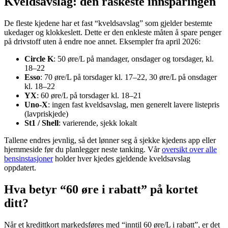
Kveldsavslag: den raskeste innsparingen
De fleste kjedene har et fast “kveldsavslag” som gjelder bestemte
ukedager og klokkeslett. Dette er den enkleste måten å spare penger
på drivstoff uten å endre noe annet. Eksempler fra april 2026:
Circle K
: 50 øre/L på mandager, onsdager og torsdager, kl.
18–22
Esso
: 70 øre/L på torsdager kl. 17–22, 30 øre/L på onsdager
kl. 18–22
YX
: 60 øre/L på torsdager kl. 18–21
Uno-X
: ingen fast kveldsavslag, men generelt lavere listepris
(lavpriskjede)
St1 / Shell
: varierende, sjekk lokalt
Tallene endres jevnlig, så det lønner seg å sjekke kjedens app eller
hjemmeside før du planlegger neste tanking. Vår
oversikt over alle
bensinstasjoner
holder hver kjedes gjeldende kveldsavslag
oppdatert.
Hva betyr “60 øre i rabatt” på kortet
ditt?
Når et kredittkort markedsføres med “inntil 60 øre/L i rabatt”, er det