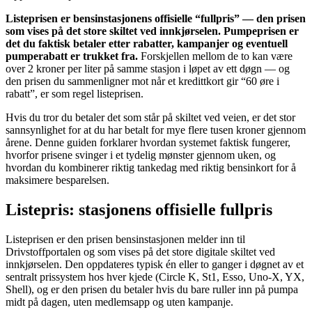
Listeprisen er bensinstasjonens offisielle “fullpris” — den prisen
som vises på det store skiltet ved innkjørselen. Pumpeprisen er
det du faktisk betaler etter rabatter, kampanjer og eventuell
pumperabatt er trukket fra.
Forskjellen mellom de to kan være
over 2 kroner per liter på samme stasjon i løpet av ett døgn — og
den prisen du sammenligner mot når et kredittkort gir “60 øre i
rabatt”, er som regel listeprisen.
Hvis du tror du betaler det som står på skiltet ved veien, er det stor
sannsynlighet for at du har betalt for mye flere tusen kroner gjennom
årene. Denne guiden forklarer hvordan systemet faktisk fungerer,
hvorfor prisene svinger i et tydelig mønster gjennom uken, og
hvordan du kombinerer riktig tankedag med riktig bensinkort for å
maksimere besparelsen.
Listepris: stasjonens offisielle fullpris
Listeprisen er den prisen bensinstasjonen melder inn til
Drivstoffportalen og som vises på det store digitale skiltet ved
innkjørselen. Den oppdateres typisk én eller to ganger i døgnet av et
sentralt prissystem hos hver kjede (Circle K, St1, Esso, Uno-X, YX,
Shell), og er den prisen du betaler hvis du bare ruller inn på pumpa
midt på dagen, uten medlemsapp og uten kampanje.