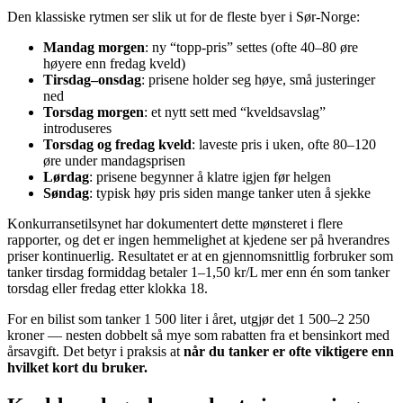
Den klassiske rytmen ser slik ut for de fleste byer i Sør-Norge:
Mandag morgen
: ny “topp-pris” settes (ofte 40–80 øre
høyere enn fredag kveld)
Tirsdag–onsdag
: prisene holder seg høye, små justeringer
ned
Torsdag morgen
: et nytt sett med “kveldsavslag”
introduseres
Torsdag og fredag kveld
: laveste pris i uken, ofte 80–120
øre under mandagsprisen
Lørdag
: prisene begynner å klatre igjen før helgen
Søndag
: typisk høy pris siden mange tanker uten å sjekke
Konkurransetilsynet har dokumentert dette mønsteret i flere
rapporter, og det er ingen hemmelighet at kjedene ser på hverandres
priser kontinuerlig. Resultatet er at en gjennomsnittlig forbruker som
tanker tirsdag formiddag betaler 1–1,50 kr/L mer enn én som tanker
torsdag eller fredag etter klokka 18.
For en bilist som tanker 1 500 liter i året, utgjør det 1 500–2 250
kroner — nesten dobbelt så mye som rabatten fra et bensinkort med
årsavgift. Det betyr i praksis at
når du tanker er ofte viktigere enn
hvilket kort du bruker.