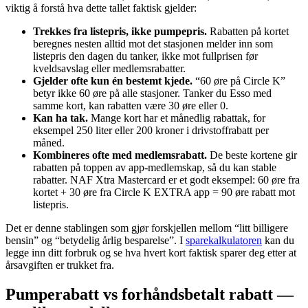
viktig å forstå hva dette tallet faktisk gjelder:
Trekkes fra listepris, ikke pumpepris.
Rabatten på kortet
beregnes nesten alltid mot det stasjonen melder inn som
listepris den dagen du tanker, ikke mot fullprisen før
kveldsavslag eller medlemsrabatter.
Gjelder ofte kun én bestemt kjede.
“60 øre på Circle K”
betyr ikke 60 øre på alle stasjoner. Tanker du Esso med
samme kort, kan rabatten være 30 øre eller 0.
Kan ha tak.
Mange kort har et månedlig rabattak, for
eksempel 250 liter eller 200 kroner i drivstoffrabatt per
måned.
Kombineres ofte med medlemsrabatt.
De beste kortene gir
rabatten på toppen av app-medlemskap, så du kan stable
rabatter. NAF Xtra Mastercard er et godt eksempel: 60 øre fra
kortet + 30 øre fra Circle K EXTRA app = 90 øre rabatt mot
listepris.
Det er denne stablingen som gjør forskjellen mellom “litt billigere
bensin” og “betydelig årlig besparelse”. I
sparekalkulatoren
kan du
legge inn ditt forbruk og se hva hvert kort faktisk sparer deg etter at
årsavgiften er trukket fra.
Pumperabatt vs forhåndsbetalt rabatt —