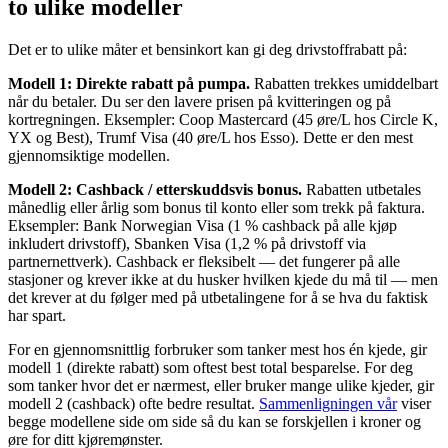
to ulike modeller
Det er to ulike måter et bensinkort kan gi deg drivstoffrabatt på:
Modell 1: Direkte rabatt på pumpa.
Rabatten trekkes umiddelbart
når du betaler. Du ser den lavere prisen på kvitteringen og på
kortregningen. Eksempler: Coop Mastercard (45 øre/L hos Circle K,
YX og Best), Trumf Visa (40 øre/L hos Esso). Dette er den mest
gjennomsiktige modellen.
Modell 2: Cashback / etterskuddsvis bonus.
Rabatten utbetales
månedlig eller årlig som bonus til konto eller som trekk på faktura.
Eksempler: Bank Norwegian Visa (1 % cashback på alle kjøp
inkludert drivstoff), Sbanken Visa (1,2 % på drivstoff via
partnernettverk). Cashback er fleksibelt — det fungerer på alle
stasjoner og krever ikke at du husker hvilken kjede du må til — men
det krever at du følger med på utbetalingene for å se hva du faktisk
har spart.
For en gjennomsnittlig forbruker som tanker mest hos én kjede, gir
modell 1 (direkte rabatt) som oftest best total besparelse. For deg
som tanker hvor det er nærmest, eller bruker mange ulike kjeder, gir
modell 2 (cashback) ofte bedre resultat.
Sammenligningen vår
viser
begge modellene side om side så du kan se forskjellen i kroner og
øre for ditt kjøremønster.