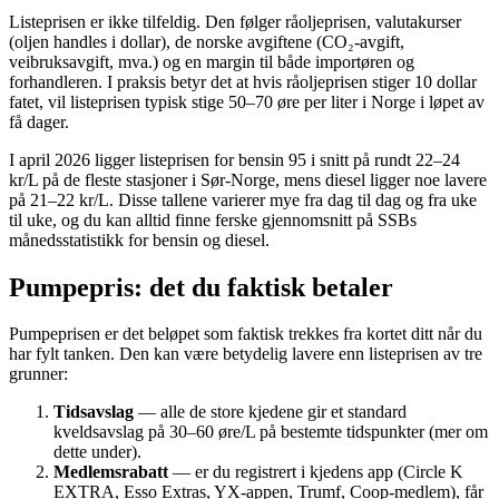
Listeprisen er ikke tilfeldig. Den følger råoljeprisen, valutakurser
(oljen handles i dollar), de norske avgiftene (CO₂-avgift,
veibruksavgift, mva.) og en margin til både importøren og
forhandleren. I praksis betyr det at hvis råoljeprisen stiger 10 dollar
fatet, vil listeprisen typisk stige 50–70 øre per liter i Norge i løpet av
få dager.
I april 2026 ligger listeprisen for bensin 95 i snitt på rundt 22–24
kr/L på de fleste stasjoner i Sør-Norge, mens diesel ligger noe lavere
på 21–22 kr/L. Disse tallene varierer mye fra dag til dag og fra uke
til uke, og du kan alltid finne ferske gjennomsnitt på SSBs
månedsstatistikk for bensin og diesel.
Pumpepris: det du faktisk betaler
Pumpeprisen er det beløpet som faktisk trekkes fra kortet ditt når du
har fylt tanken. Den kan være betydelig lavere enn listeprisen av tre
grunner:
Tidsavslag
— alle de store kjedene gir et standard
kveldsavslag på 30–60 øre/L på bestemte tidspunkter (mer om
dette under).
Medlemsrabatt
— er du registrert i kjedens app (Circle K
EXTRA, Esso Extras, YX-appen, Trumf, Coop-medlem), får