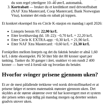
du som regel ytterligere 10–40 øre/L automatisk.
Kortrabatt
— bruker du et kredittkort med drivstoffrabatt
(NAF Xtra Mastercard, Coop Mastercard, Bank Norwegian
Visa), kommer det enda en rabatt på toppen.
Et konkret eksempel fra en Circle K-stasjon en mandag i april 2026:
Listepris bensin 95:
22,90 kr/L
Etter kveldsavslag (kl. 18–22): −0,70 kr/L = 22,20 kr/L
Etter Circle K EXTRA-app: −0,30 kr/L = 21,90 kr/L
Etter NAF Xtra Mastercard: −0,60 kr/L =
21,30 kr/L
Forskjellen mellom listepris og det du faktisk betaler er altså 1,60
kr/L i dette eksempelet. På 50 liter blir det 80 kroner spart per
tanking. Tanker du 30 ganger i året, snakker vi om rundt 2 400
kroner — bare ved å forstå når og hvordan du betaler.
Hvorfor svinger prisene gjennom uken?
Et av de mest påfallende trekkene ved norsk drivstoffmarked er at
prisene følger et nesten matematisk mønster gjennom uken. Det
skyldes at de største aktørene over tid har konvergert mot et system
der prisen settes opp tidlig på mandag morgen og deretter senkes
gradvis utover uken.