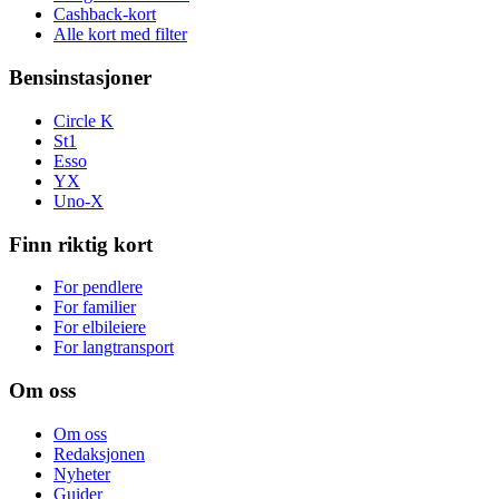
Cashback-kort
Alle kort med filter
Bensinstasjoner
Circle K
St1
Esso
YX
Uno-X
Finn riktig kort
For pendlere
For familier
For elbileiere
For langtransport
Om oss
Om oss
Redaksjonen
Nyheter
Guider