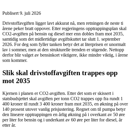
Publisert 9. juli 2026
Drivstoffavgiften ligger lavt akkurat nå, men retningen de neste ti
årene peker bratt oppover. Etter regjeringens opptrappingsplan skal
CO2-avgiften på bensin og diesel mer enn dobles fram mot 2035,
samtidig som det midlertidige avgiftskuttet tar slutt 1. september
2026. For deg som fyller tanken betyr det at literprisen er unormalt
lav i sommer, men at den strukturelle trenden er stigende. Nettopp
derfor blir valget av bensinkort viktigere, ikke mindre viktig, i årene
som kommer.
Slik skal drivstoffavgiften trappes opp
mot 2035
Kjernen i planen er CO2-avgiften. Etter det som er skissert i
statsbudsjettet skal avgiften per tonn CO2 trappes opp fra rundt 1
400 kroner til rundt 3 400 kroner fram mot 2035, en økning på over
140 prosent utover vanlig prisjustering. Regnet om til pumpa betyr
den lineære opptrappingen en årlig økning på i overkant av 50 øre
per liter for bensin og i underkant av 60 øre per liter for diesel, år
etter år.