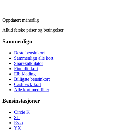
Oppdatert månedlig
Alltid ferske priser og betingelser
Sammenlign
Beste bensinkort
Sammenlign alle kort
Sparekalkulator
Finn ditt kort
Elbil-lading
Billigste bensinkort
Cashback-kort
Alle kort med filter
Bensinstasjoner
Circle K
St1
Esso
YX