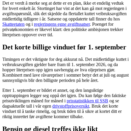
Det er verdt å merke seg at dette er en plan, ikke et endelig vedtak
for hvert enkelt år. Stortinget har vist at det kan gå mot regjeringen i
avgiftsspørsmål, slik det skjedde da flertallet kuttet veibruksavgiften
midlertidig tidligere i år. Satsene og oppdaterte tall finner du hos
Skatteetaten
og i
regjeringens egne avgiftssatser
. Poenget for
privatøkonomien er likevel klart: den politiske ambisjonen trekker
literprisen oppover over tid.
Det korte billige vinduet før 1. september
Timingen er det viktigste for deg akkurat nå. Det midlertidige kuttet i
veibruksavgiften gjelder bare fram til 1. september 2026, og da
hopper literprisen opp igjen uavhengig av hva oljeprisen gjør.
Kombinert med lave råvarepriser i sommer betyr det at juli og august
sannsynligvis blir den billigste perioden på hele året.
Etter 1. september er bildet et annet, og den langsiktige
opptrappingen legger seg oppå det igjen. Du kan følge den faktiske
prisutviklingen måned for måned i
prisstatistikken til SSB
og se
dagsaktuelle tall i vår egen
drivstoffprisoversikt
. Bruk det korte
vinduet til å tanke rimelig, og bruk tiden til å sikre at kortet ditt er
riktig innrettet før avgiftene kommer tilbake.
Bensin og diesel treffes ikke likt