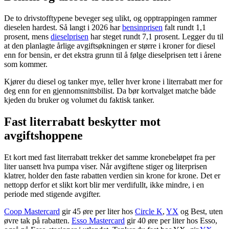
De to drivstofftypene beveger seg ulikt, og opptrappingen rammer
dieselen hardest. Så langt i 2026 har
bensinprisen
falt rundt 1,1
prosent, mens
dieselprisen
har steget rundt 7,1 prosent. Legger du til
at den planlagte årlige avgiftsøkningen er større i kroner for diesel
enn for bensin, er det ekstra grunn til å følge dieselprisen tett i årene
som kommer.
Kjører du diesel og tanker mye, teller hver krone i literrabatt mer for
deg enn for en gjennomsnittsbilist. Da bør kortvalget matche både
kjeden du bruker og volumet du faktisk tanker.
Fast literrabatt beskytter mot
avgiftshoppene
Et kort med fast literrabatt trekker det samme kronebeløpet fra per
liter uansett hva pumpa viser. Når avgiftene stiger og literprisen
klatrer, holder den faste rabatten verdien sin krone for krone. Det er
nettopp derfor et slikt kort blir mer verdifullt, ikke mindre, i en
periode med stigende avgifter.
Coop Mastercard
gir 45 øre per liter hos
Circle K
,
YX
og Best, uten
øvre tak på rabatten.
Esso Mastercard
gir 40 øre per liter hos Esso,