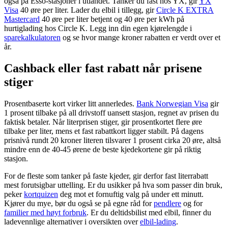
også på Esso-stasjoner i utlandet. Tanker du fast hos YX, gir
YX
Visa
40 øre per liter. Lader du elbil i tillegg, gir
Circle K EXTRA
Mastercard
40 øre per liter betjent og 40 øre per kWh på
hurtiglading hos Circle K. Legg inn din egen kjørelengde i
sparekalkulatoren
og se hvor mange kroner rabatten er verdt over et
år.
Cashback eller fast rabatt når prisene
stiger
Prosentbaserte kort virker litt annerledes.
Bank Norwegian Visa
gir
1 prosent tilbake på all drivstoff uansett stasjon, regnet av prisen du
faktisk betaler. Når literprisen stiger, gir prosentkortet flere øre
tilbake per liter, mens et fast rabattkort ligger stabilt. På dagens
prisnivå rundt 20 kroner literen tilsvarer 1 prosent cirka 20 øre, altså
mindre enn de 40-45 ørene de beste kjedekortene gir på riktig
stasjon.
For de fleste som tanker på faste kjeder, gir derfor fast literrabatt
mest forutsigbar uttelling. Er du usikker på hva som passer din bruk,
peker
kortquizen
deg mot et fornuftig valg på under ett minutt.
Kjører du mye, bør du også se på egne råd for
pendlere
og for
familier med høyt forbruk
. Er du deltidsbilist med elbil, finner du
ladevennlige alternativer i oversikten over
elbil-lading
.