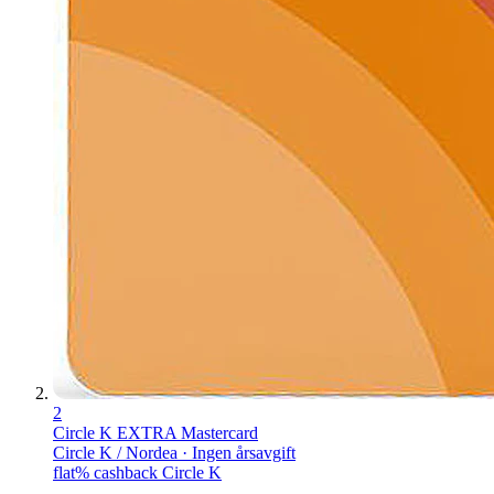
2
Circle K EXTRA Mastercard
Circle K / Nordea · Ingen årsavgift
flat% cashback Circle K