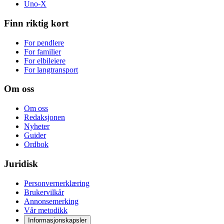
Uno-X
Finn riktig kort
For pendlere
For familier
For elbileiere
For langtransport
Om oss
Om oss
Redaksjonen
Nyheter
Guider
Ordbok
Juridisk
Personvernerklæring
Brukervilkår
Annonsemerking
Vår metodikk
Informasjonskapsler