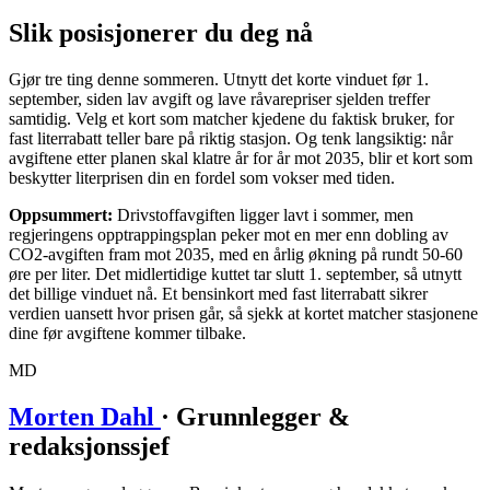
Slik posisjonerer du deg nå
Gjør tre ting denne sommeren. Utnytt det korte vinduet før 1.
september, siden lav avgift og lave råvarepriser sjelden treffer
samtidig. Velg et kort som matcher kjedene du faktisk bruker, for
fast literrabatt teller bare på riktig stasjon. Og tenk langsiktig: når
avgiftene etter planen skal klatre år for år mot 2035, blir et kort som
beskytter literprisen din en fordel som vokser med tiden.
Oppsummert:
Drivstoffavgiften ligger lavt i sommer, men
regjeringens opptrappingsplan peker mot en mer enn dobling av
CO2-avgiften fram mot 2035, med en årlig økning på rundt 50-60
øre per liter. Det midlertidige kuttet tar slutt 1. september, så utnytt
det billige vinduet nå. Et bensinkort med fast literrabatt sikrer
verdien uansett hvor prisen går, så sjekk at kortet matcher stasjonene
dine før avgiftene kommer tilbake.
MD
Morten Dahl
· Grunnlegger &
redaksjonssjef