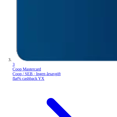
3
Coop Mastercard
Coop / SEB · Ingen årsavgift
flat% cashback YX