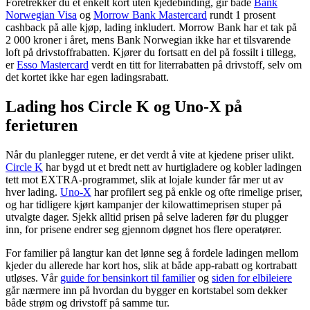
Foretrekker du et enkelt kort uten kjedebinding, gir både
Bank
Norwegian Visa
og
Morrow Bank Mastercard
rundt 1 prosent
cashback på alle kjøp, lading inkludert. Morrow Bank har et tak på
2 000 kroner i året, mens Bank Norwegian ikke har et tilsvarende
loft på drivstoffrabatten. Kjører du fortsatt en del på fossilt i tillegg,
er
Esso Mastercard
verdt en titt for literrabatten på drivstoff, selv om
det kortet ikke har egen ladingsrabatt.
Lading hos Circle K og Uno-X på
ferieturen
Når du planlegger rutene, er det verdt å vite at kjedene priser ulikt.
Circle K
har bygd ut et bredt nett av hurtigladere og kobler ladingen
tett mot EXTRA-programmet, slik at lojale kunder får mer ut av
hver lading.
Uno-X
har profilert seg på enkle og ofte rimelige priser,
og har tidligere kjørt kampanjer der kilowattimeprisen stuper på
utvalgte dager. Sjekk alltid prisen på selve laderen før du plugger
inn, for prisene endrer seg gjennom døgnet hos flere operatører.
For familier på langtur kan det lønne seg å fordele ladingen mellom
kjeder du allerede har kort hos, slik at både app-rabatt og kortrabatt
utløses. Vår
guide for bensinkort til familier
og
siden for elbileiere
går nærmere inn på hvordan du bygger en kortstabel som dekker
både strøm og drivstoff på samme tur.