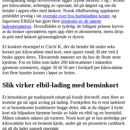
Hurtiglading langs hovedveiene ligger typisk mellom 3 og 7 kroner
per kilowattime, avhengig av operatør, tid på døgnet og om du
betaler i appen eller med løskort. Norsk elbilforening oppdaterer
prisbildet jevnlig i sin
oversikt over hva hurtiglading koster
, og
fagavisen Elbil24 har gjort flere
pristester av de største
ladeoperatørene
. Hovedbildet er tydelig: de billigste prisene krever
at du bruker operatørens egen app eller et abonnement, mens drop-
in-pris med løskort gjennomgående er dyrest.
Et konkret eksempel er Circle K, der du betaler litt under seks
kroner per kilowattime med kort, men sparer rundt 30 øre ved å
bruke appen deres. Tilsvarende mønster ser du hos de fleste store
kjedene. For en bilist som lader 200 kilowattimer i måneden
gjennom sommeren, utgjør 30 til 50 øre i forskjell per kilowattime
fort flere hundre kroner i løpet av ferien.
Slik virker elbil-lading med bensinkort
Et bensinkort gir tradisjonelt rabatt på fossilt drivstoff, men flere av
kortene gir nå også avslag på lading. Forskjellen fra et rent ladekort
er at bensinkortet kombinerer begge deler, slik at du slipper å bytte
kort når bilparken hjemme består av både en elbil og en bensinbil.
Måten rabatten utløses på varierer. Noen kort gir et fast ørebeløp per
kilowattime hos en bestemt kjede, andre gir en prosentvis cashback
på alt du lader uansett operatør.