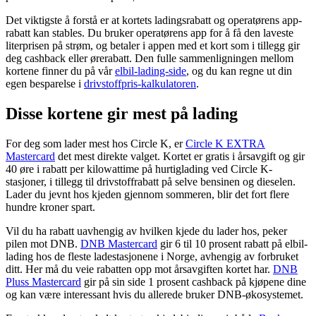
Det viktigste å forstå er at kortets ladingsrabatt og operatørens app-
rabatt kan stables. Du bruker operatørens app for å få den laveste
literprisen på strøm, og betaler i appen med et kort som i tillegg gir
deg cashback eller ørerabatt. Den fulle sammenligningen mellom
kortene finner du på vår
elbil-lading-side
, og du kan regne ut din
egen besparelse i
drivstoffpris-kalkulatoren
.
Disse kortene gir mest på lading
For deg som lader mest hos Circle K, er
Circle K EXTRA
Mastercard
det mest direkte valget. Kortet er gratis i årsavgift og gir
40 øre i rabatt per kilowattime på hurtiglading ved Circle K-
stasjoner, i tillegg til drivstoffrabatt på selve bensinen og dieselen.
Lader du jevnt hos kjeden gjennom sommeren, blir det fort flere
hundre kroner spart.
Vil du ha rabatt uavhengig av hvilken kjede du lader hos, peker
pilen mot DNB.
DNB Mastercard
gir 6 til 10 prosent rabatt på elbil-
lading hos de fleste ladestasjonene i Norge, avhengig av forbruket
ditt. Her må du veie rabatten opp mot årsavgiften kortet har.
DNB
Pluss Mastercard
gir på sin side 1 prosent cashback på kjøpene dine
og kan være interessant hvis du allerede bruker DNB-økosystemet.