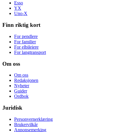
Esso
YX
Uno-X
Finn riktig kort
For pendlere
For familier
For elbileiere
For langtransport
Om oss
Om oss
Redaksjonen
Nyheter
Guider
Ordbok
Juridisk
Personvernerklæring
Brukervilkår
Annonsemerking