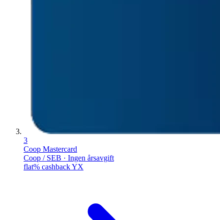
3
Coop Mastercard
Coop / SEB · Ingen årsavgift
flat% cashback YX