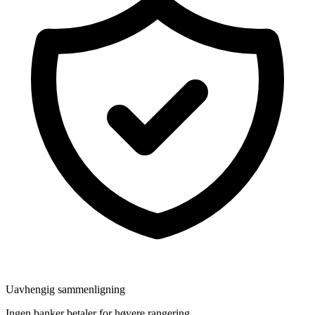
Uavhengig sammenligning
Ingen banker betaler for høyere rangering