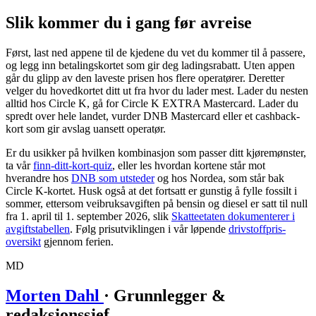
Slik kommer du i gang før avreise
Først, last ned appene til de kjedene du vet du kommer til å passere,
og legg inn betalingskortet som gir deg ladingsrabatt. Uten appen
går du glipp av den laveste prisen hos flere operatører. Deretter
velger du hovedkortet ditt ut fra hvor du lader mest. Lader du nesten
alltid hos Circle K, gå for Circle K EXTRA Mastercard. Lader du
spredt over hele landet, vurder DNB Mastercard eller et cashback-
kort som gir avslag uansett operatør.
Er du usikker på hvilken kombinasjon som passer ditt kjøremønster,
ta vår
finn-ditt-kort-quiz
, eller les hvordan kortene står mot
hverandre hos
DNB som utsteder
og hos Nordea, som står bak
Circle K-kortet. Husk også at det fortsatt er gunstig å fylle fossilt i
sommer, ettersom veibruksavgiften på bensin og diesel er satt til null
fra 1. april til 1. september 2026, slik
Skatteetaten dokumenterer i
avgiftstabellen
. Følg prisutviklingen i vår løpende
drivstoffpris-
oversikt
gjennom ferien.
MD
Morten Dahl
· Grunnlegger &
redaksjonssjef