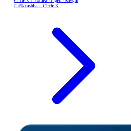
Circle K / Nordea · Ingen årsavgift
flat% cashback Circle K